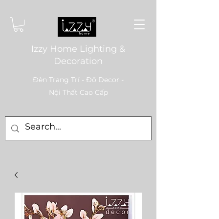
Izzy Home Lighting &
Decoration
Đèn Trang Trí - Đồ Decor -
Nội Thất Cao Cấp