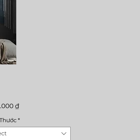
Price
0.000 ₫
 Thước
*
ect