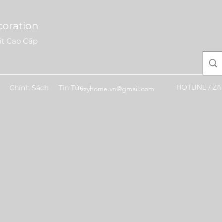
coration
ất Cao Cấp
HOTLINE / ZA
Chính Sách
Tin Tức
izzyhome.vn@gmail.com