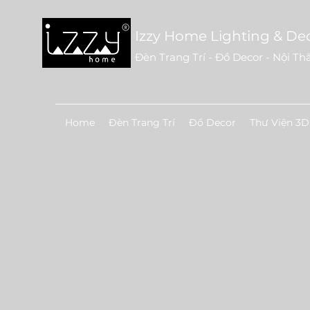
Izzy Home Lighting & De
Đèn Trang Trí - Đồ Decor - Nội Th
Home
Đèn Trang Trí
Đồ Decor
Thư Viện 3D