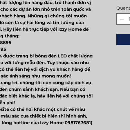
hất lượng lên hàng đầu, trở thành đơn vị
Quant
n cho các dự án lớn nhỏ trên toàn quốc và
 khách hàng. Những gì chúng tôi muốn
ó còn là sự hài lòng và tin tưởng của
. Hãy liên hệ trực tiếp với Izzy Home để
ng tháng:
38895
895
% được trang bị bóng đèn LED chất lượng
ưu với từng mẫu đèn. Tùy thuộc vào nhu
có thể liên hệ với dịch vụ khách hàng để
u sắc ánh sáng như mong muốn!
rang trí, chúng tôi còn cung cấp dịch vụ
ế đèn chùm sảnh khách sạn. Nếu bạn có
ặc biệt khác lạ, hãy liên hệ với chúng tôi
ễn phí!
site có thể hơi khác một chút về màu
màu sắc của thiết bị hiển thị hình ảnh,
ui lòng hotline của Izzy Home 0981767681)