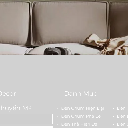
Quick View
Decor
Danh Mục
Khuyến Mãi
Đèn Chùm Hiện Đại
Đèn 
Đèn Chùm Pha Lê
Đèn 
Đèn Thả Hiện Đại
Đèn 