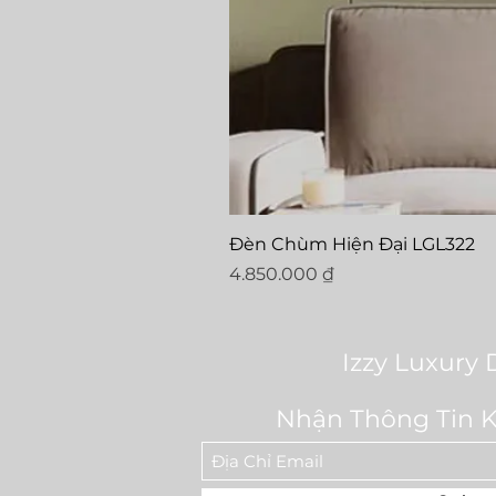
Đèn Chùm Hiện Đại LGL322
Price
4.850.000 ₫
Izzy Luxury 
Nhận Thông Tin 