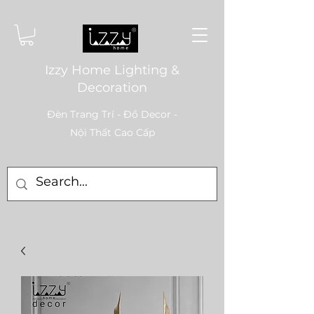
Izzy Home Lighting &
Decoration
Đèn Trang Trí - Đồ Decor -
Nội Thất Cao Cấp