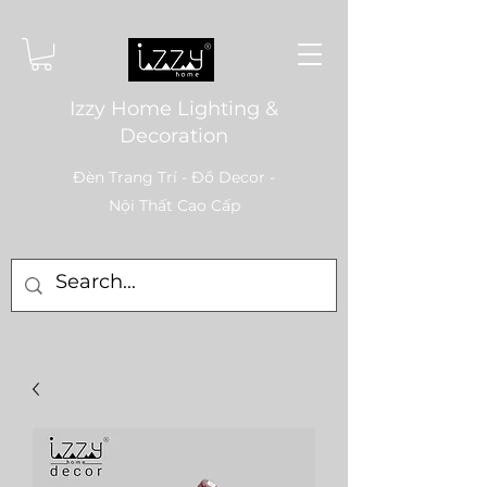
Izzy Home Lighting &
Decoration
Đèn Trang Trí - Đồ Decor -
Nội Thất Cao Cấp