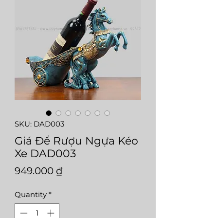
SKU: DAD003
Giá Để Rượu Ngựa Kéo
Xe DAD003
Price
949.000 ₫
Quantity
*