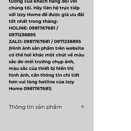
tưởng của khách hàng đối với
chúng tôi. Hãy liên hệ trực tiếp
với Izzy Home để được giá ưu đãi
tốt nhất trong tháng:
HOLINE: 0981767681 /
0971238895
ZALO: 0981767681 / 0971238895
(Hình ảnh sản phẩm trên website
có thể hơi khác một chút về màu
sắc do môi trường chụp ảnh,
màu sắc của thiết bị hiển thị
hình ảnh, cần thông tin chi tiết
hơn vui lòng hotline của Izzy
Home 0981767681)
Thông tin sản phẩm
Mã
DAD002
Ngành
Decor
sản
hàng