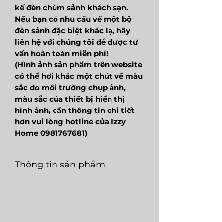
kế đèn chùm sảnh khách sạn.
Nếu bạn có nhu cầu về một bộ
đèn sảnh đặc biệt khác lạ, hãy
liên hệ với chúng tôi để được tư
vấn hoàn toàn miễn phí!
(Hình ảnh sản phẩm trên website
có thể hơi khác một chút về màu
sắc do môi trường chụp ảnh,
màu sắc của thiết bị hiển thị
hình ảnh, cần thông tin chi tiết
hơn vui lòng hotline của Izzy
Home 0981767681)
Thông tin sản phẩm
Mã
LGC391
Loại
LED
sản
nguồn
4000K
phẩm
sáng