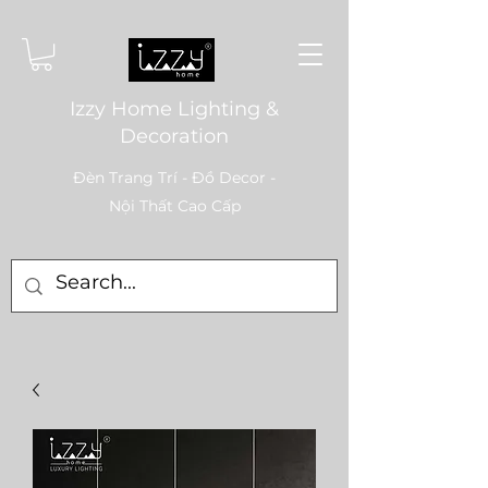
Izzy Home Lighting &
Decoration
Đèn Trang Trí - Đồ Decor -
Nội Thất Cao Cấp