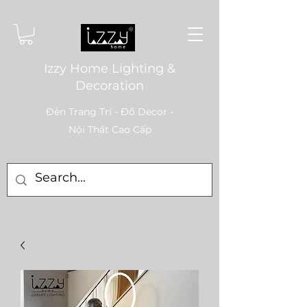
Izzy Home Lighting &
Decoration
Đèn Trang Trí - Đồ Decor -
Nội Thất Cao Cấp