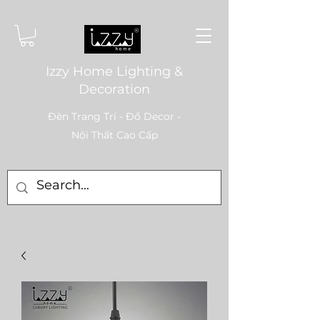
Izzy Home Lighting &
Decoration
Đèn Trang Trí - Đồ Decor -
Nội Thất Cao Cấp