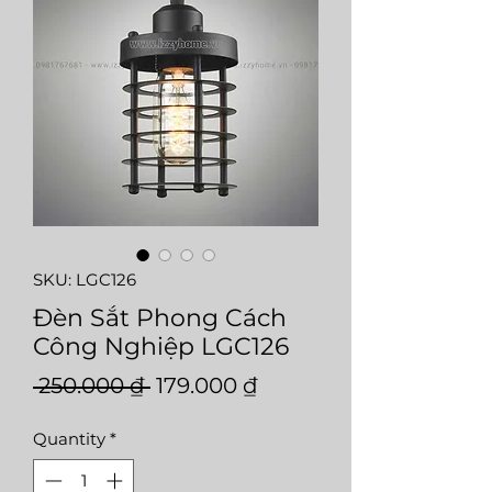
SKU: LGC126
Đèn Sắt Phong Cách
Công Nghiệp LGC126
Regular
Sale
 250.000 ₫ 
179.000 ₫
Price
Price
Quantity
*