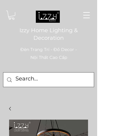
Izzy Home Lighting &
Decoration
Đèn Trang Trí - Đồ Decor -
Nội Thất Cao Cấp