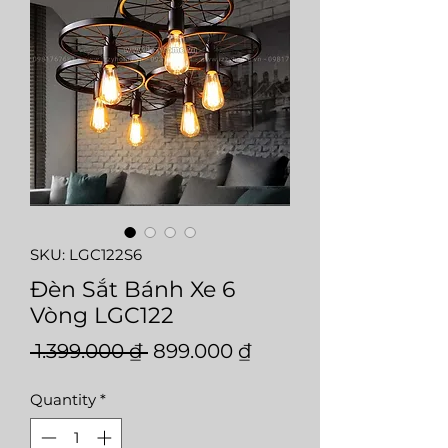
SKU: LGC122S6
Đèn Sắt Bánh Xe 6
Vòng LGC122
Regular
Sale
 1.399.000 ₫ 
899.000 ₫
Price
Price
Quantity
*