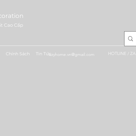
coration
ất Cao Cấp
HOTLINE / ZA
Chính Sách
Tin Tức
izzyhome.vn@gmail.com