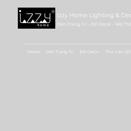
Izzy Home Lighting & De
Đèn Trang Trí - Đồ Decor - Nội Th
Home
Đèn Trang Trí
Đồ Decor
Thư Viện 3D