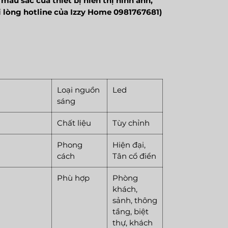
màu sắc của thiết bị hiển thị hình ảnh,
ui lòng hotline của Izzy Home 0981767681)
Loại nguồn
Led
sáng
Chất liệu
Tùy chỉnh
Phong
Hiện đại,
cách
Tân cổ điển
Phù hợp
Phòng
khách,
sảnh, thông
tầng, biệt
thự, khách