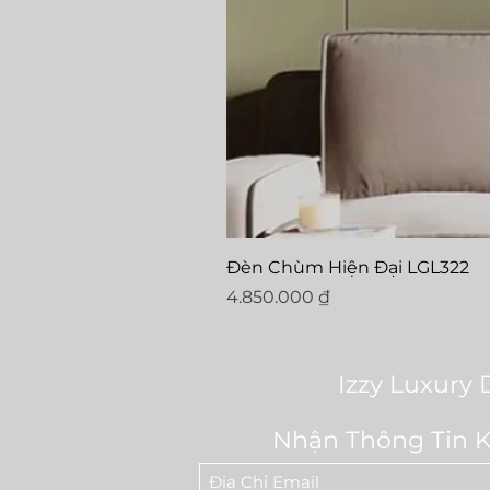
Đèn Chùm Hiện Đại LGL322
Price
4.850.000 ₫
Izzy Luxury 
Nhận Thông Tin 