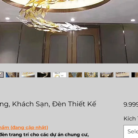
ng, Khách Sạn, Đèn Thiết Kế
9.99
Kích
hẩm (đang cập nhật)
Sel
èn trang trí cho các dự án chung cư,