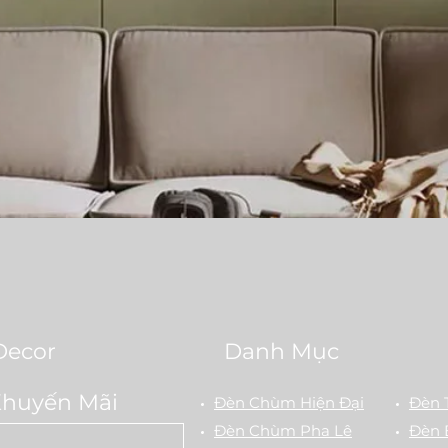
Quick View
Decor
Danh Mục
Khuyến Mãi
Đèn Chùm Hiện Đại
Đèn 
Đèn Chùm Pha Lê
Đèn 