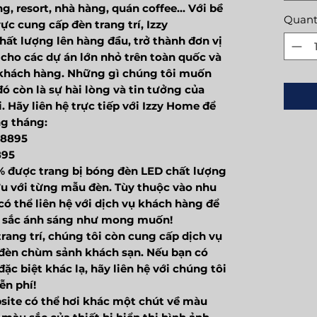
g, resort, nhà hàng, quán coffee... Với bề
Quant
ực cung cấp đèn trang trí, Izzy
hất lượng lên hàng đầu, trở thành đơn vị
n cho các dự án lớn nhỏ trên toàn quốc và
 khách hàng. Những gì chúng tôi muốn
ó còn là sự hài lòng và tin tưởng của
. Hãy liên hệ trực tiếp với Izzy Home để
ng tháng:
38895
895
% được trang bị bóng đèn LED chất lượng
ưu với từng mẫu đèn. Tùy thuộc vào nhu
có thể liên hệ với dịch vụ khách hàng để
u sắc ánh sáng như mong muốn!
rang trí, chúng tôi còn cung cấp dịch vụ
ế đèn chùm sảnh khách sạn. Nếu bạn có
ặc biệt khác lạ, hãy liên hệ với chúng tôi
ễn phí!
site có thể hơi khác một chút về màu