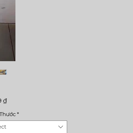
Price
9 ₫
 Thước
*
ect