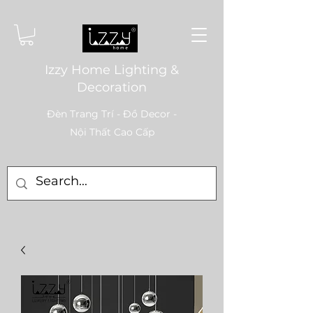
Izzy Home Lighting &
Decoration
Đèn Trang Trí - Đồ Decor -
Nội Thất Cao Cấp