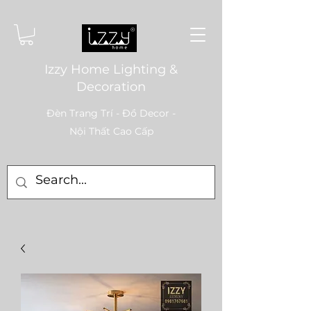
Izzy Home Lighting &
Decoration
Đèn Trang Trí - Đồ Decor -
Nội Thất Cao Cấp