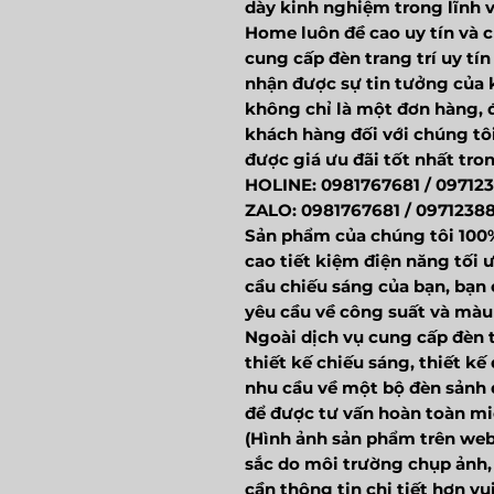
dày kinh nghiệm trong lĩnh v
Home luôn đề cao uy tín và c
cung cấp đèn trang trí uy tí
nhận được sự tin tưởng của
không chỉ là một đơn hàng, đ
khách hàng đối với chúng tôi
được giá ưu đãi tốt nhất tro
HOLINE: 0981767681 / 09712
ZALO: 0981767681 / 0971238
Sản phẩm của chúng tôi 100
cao tiết kiệm điện năng tối 
cầu chiếu sáng của bạn, bạn 
yêu cầu về công suất và mà
Ngoài dịch vụ cung cấp đèn t
thiết kế chiếu sáng, thiết k
nhu cầu về một bộ đèn sảnh đ
để được tư vấn hoàn toàn mi
(Hình ảnh sản phẩm trên web
sắc do môi trường chụp ảnh, 
cần thông tin chi tiết hơn v