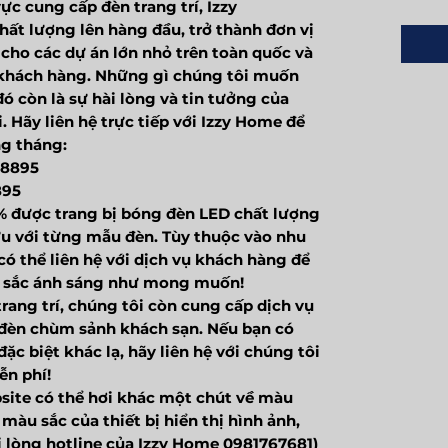
ực cung cấp đèn trang trí, Izzy
hất lượng lên hàng đầu, trở thành đơn vị
n cho các dự án lớn nhỏ trên toàn quốc và
 khách hàng. Những gì chúng tôi muốn
ó còn là sự hài lòng và tin tưởng của
. Hãy liên hệ trực tiếp với Izzy Home để
ng tháng:
38895
895
% được trang bị bóng đèn LED chất lượng
ưu với từng mẫu đèn. Tùy thuộc vào nhu
có thể liên hệ với dịch vụ khách hàng để
u sắc ánh sáng như mong muốn!
rang trí, chúng tôi còn cung cấp dịch vụ
ế đèn chùm sảnh khách sạn. Nếu bạn có
ặc biệt khác lạ, hãy liên hệ với chúng tôi
ễn phí!
site có thể hơi khác một chút về màu
màu sắc của thiết bị hiển thị hình ảnh,
ui lòng hotline của Izzy Home 0981767681)