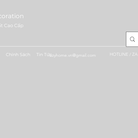
coration
ất Cao Cấp
HOTLINE / ZA
Chính Sách
Tin Tức
izzyhome.vn@gmail.com