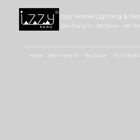
Izzy Home Lighting & De
Đèn Trang Trí - Đồ Decor - Nội Th
Home
Đèn Trang Trí
Đồ Decor
Thư Viện 3D