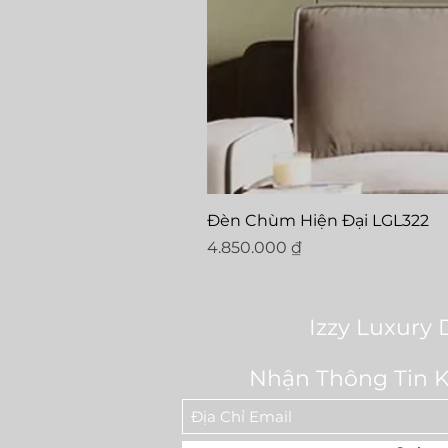
Đèn Chùm Hiện Đại LGL322
Price
4.850.000 ₫
Izzy Luxury 
Nhận Thông Tin 