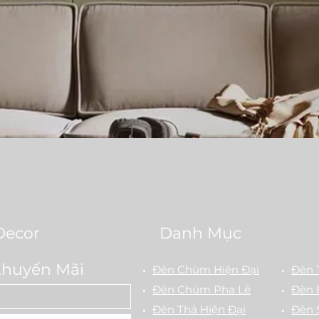
Quick View
Decor
Danh Mục
Khuyến Mãi
Đèn Chùm Hiện Đại
Đèn 
Đèn Chùm Pha Lê
Đèn 
Đèn Thả Hiện Đại
Đèn 