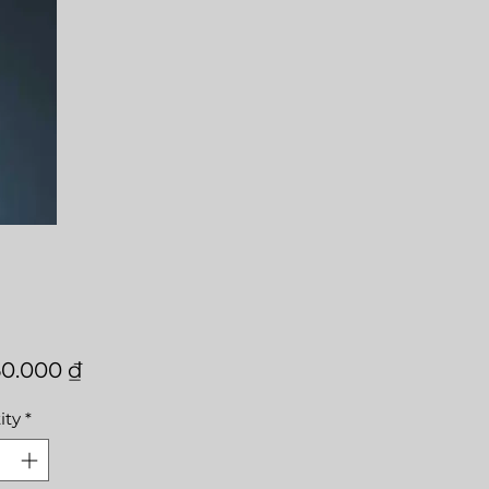
Price
50.000 ₫
ity
*