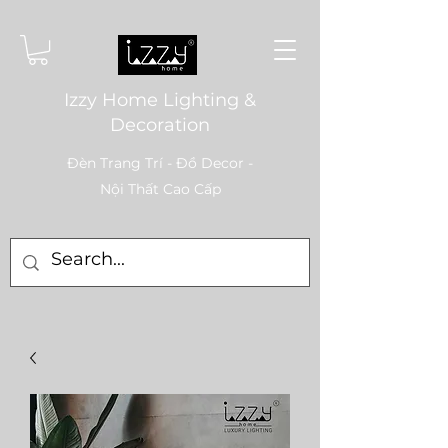
Izzy Home Lighting &
Decoration
Đèn Trang Trí - Đồ Decor -
Nội Thất Cao Cấp