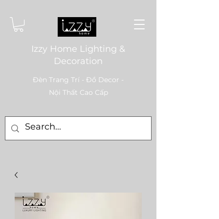
Izzy Home Lighting &
Decoration
Đèn Trang Trí - Đồ Decor -
Nội Thất Cao Cấp