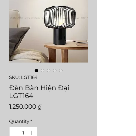
SKU: LGT164
Đèn Bàn Hiện Đại
LGT164
Price
1.250.000 ₫
Quantity
*