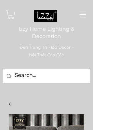
Izzy Home Lighting &
Decoration
Đèn Trang Trí - Đồ Decor -
Nội Thất Cao Cấp