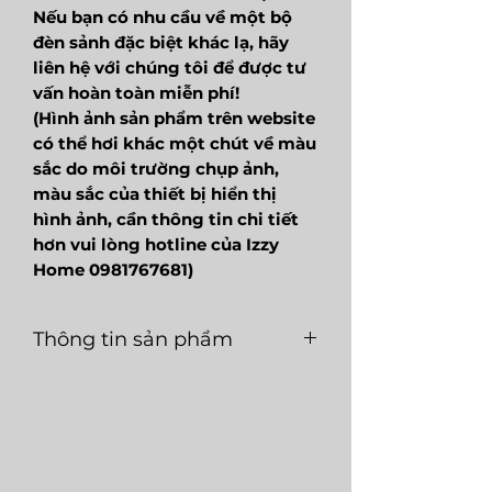
Nếu bạn có nhu cầu về một bộ
đèn sảnh đặc biệt khác lạ, hãy
liên hệ với chúng tôi để được tư
vấn hoàn toàn miễn phí!
(Hình ảnh sản phẩm trên website
có thể hơi khác một chút về màu
sắc do môi trường chụp ảnh,
màu sắc của thiết bị hiển thị
hình ảnh, cần thông tin chi tiết
hơn vui lòng hotline của Izzy
Home 0981767681)
Thông tin sản phẩm
Mã
LGT102
Loại
E27
sản
nguồn
phẩm
sáng
Màu
Trắng
Chất
Thủy tinh