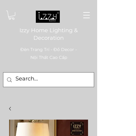
Izzy Home Lighting &
Decoration
Đèn Trang Trí - Đồ Decor -
Nội Thất Cao Cấp