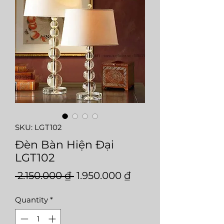
SKU: LGT102
Đèn Bàn Hiện Đại
LGT102
Regular
Sale
 2.150.000 ₫ 
1.950.000 ₫
Price
Price
Quantity
*