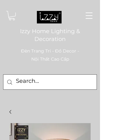
Izzy Home Lighting &
Decoration
Đèn Trang Trí - Đồ Decor -
Nội Thất Cao Cấp