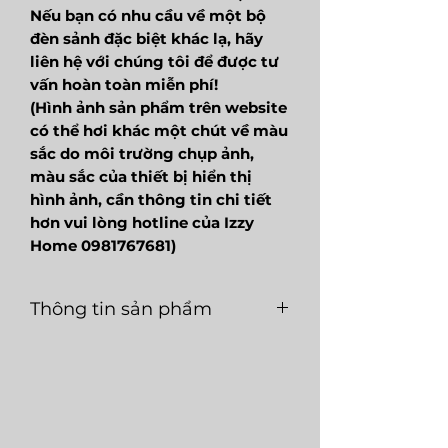
Nếu bạn có nhu cầu về một bộ
đèn sảnh đặc biệt khác lạ, hãy
liên hệ với chúng tôi để được tư
vấn hoàn toàn miễn phí!
(Hình ảnh sản phẩm trên website
có thể hơi khác một chút về màu
sắc do môi trường chụp ảnh,
màu sắc của thiết bị hiển thị
hình ảnh, cần thông tin chi tiết
hơn vui lòng hotline của Izzy
Home 0981767681)
Thông tin sản phẩm
Mã
LGT029
Loại
E27
sản
nguồn
phẩm
sáng
Màu
Đen +
Chất
Chân đá +